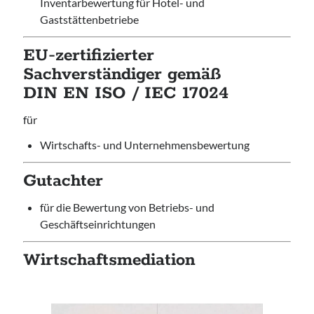
Inventarbewertung für Hotel- und
Gaststättenbetriebe
EU-zertifizierter
Walter Warstatt
Sachverständiger gemäß
Dipl.-Betriebswirt
DIN EN ISO / IEC 17024
Kontakt
für
Haben Sie Fragen?
Wirtschafts- und Unternehmensbewertung
Rufen Sie mich an!
05205 / 7855
Gutachter
für die Bewertung von Betriebs- und
Impressum
Geschäftseinrichtungen
AGB
Wirtschaftsmediation
Datenschutz