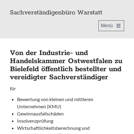
Sachverständigenbüro Warstatt
open
primary
Sidebar
menu
Von der Industrie- und
Handelskammer Ostwestfalen zu
Bielefeld öffentlich bestellter und
vereidigter Sachverständiger
EU-zertifizierter Sachverständiger
für
nach DIN EN ISO / IEC 17024
Bewertung von kleinen und mittleren
Unternehmen (KMU)
Gewinnausfallschäden
Insolvenzprüfung
Wirtschaftlichkeitsberechnung und