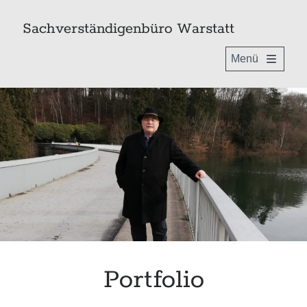
Sachverständigenbüro Warstatt
open
primary
Sidebar
menu
EU-zertifizierter Sachverständiger
nach DIN EN ISO / IEC 17024
Portfolio