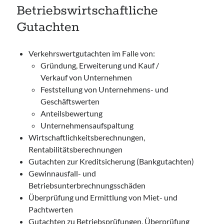
Betriebswirtschaftliche
Gutachten
Walter Warstatt
Verkehrswertgutachten im Falle von:
Dipl.-Betriebswirt
Gründung, Erweiterung und Kauf /
Kontakt
Verkauf von Unternehmen
Feststellung von Unternehmens- und
Haben Sie Fragen?
Geschäftswerten
Rufen Sie mich an!
Anteilsbewertung
05205 / 7855
Unternehmensaufspaltung
Wirtschaftlichkeitsberechnungen,
Rentabilitätsberechnungen
Impressum
Gutachten zur Kreditsicherung (Bankgutachten)
AGB
Gewinnausfall- und
Datenschutz
Betriebsunterbrechnungsschäden
Überprüfung und Ermittlung von Miet- und
Pachtwerten
Gutachten zu Betriebsprüfungen, Überprüfung