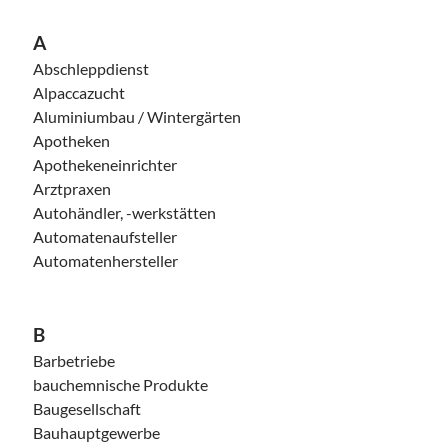
A
Abschleppdienst
Walter Warstatt
Alpaccazucht
Dipl.-Betriebswirt
Aluminiumbau / Wintergärten
Apotheken
Kontakt
Apothekeneinrichter
Arztpraxen
Haben Sie Fragen?
Autohändler, -werkstätten
Rufen Sie mich an!
Automatenaufsteller
05205 / 7855
Automatenhersteller
Impressum
B
AGB
Barbetriebe
Datenschutz
bauchemnische Produkte
Baugesellschaft
Bauhauptgewerbe