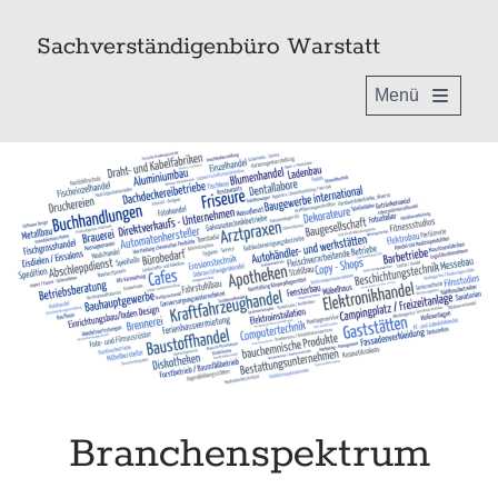
Sachverständigenbüro Warstatt
open
primary
Sidebar
menu
EU-zertifizierter Sachverständiger
nach DIN EN ISO / IEC 17024
Branchenspektrum