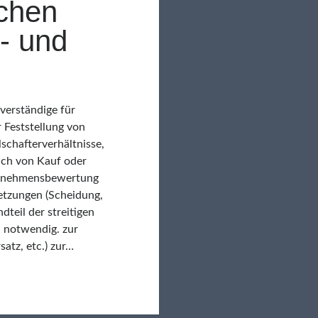
chen
- und
erständige für
Feststellung von
schafterverhältnisse,
lich von Kauf oder
ernehmensbewertung
setzungen (Scheidung,
teil der streitigen
n notwendig. zur
atz, etc.) zur…
bewertung:
feld