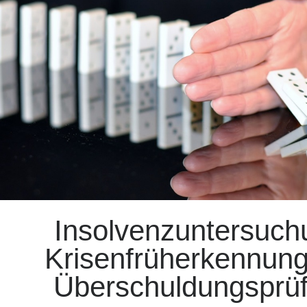
Insolvenzuntersuch
Krisenfrüherkennun
Überschuldungsprü