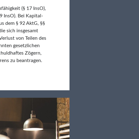
ähigkeit (§ 17 InsO),
 InsO). Bei Kapital-
us dem § 92 AktG, §§
ie sich insgesamt
erlust von Teilen des
nnten gesetzlichen
chuldhaftes Zögern,
rens zu beantragen.
suchung:
herkennung
sprüfung