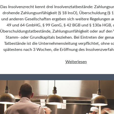
Das Insolvenzrecht kennt drei Insolvenztatbestände: Zahlungsunf
drohende Zahlungsunfähigkeit (§ 18 InsO), Überschuldung (§ 19
und anderen Gesellschaften ergeben sich weitere Regelungen a
49 und 64 GmbHG, § 99 GenG, § 42 BGB und § 130a HGB, d
Überschuldungstatbestände, Zahlungsunfähigkeit oder auf den V
Stamm- oder Grundkapitals beziehen. Bei Eintreten der gena
Tatbestände ist die Unternehmensleitung verpflichtet, ohne s
spätestens nach 3 Wochen, die Eröffnung des Insolvenzverfah
Insolvenzunter
Weiterlesen
<br>Krisenfrü
und
Überschuldung