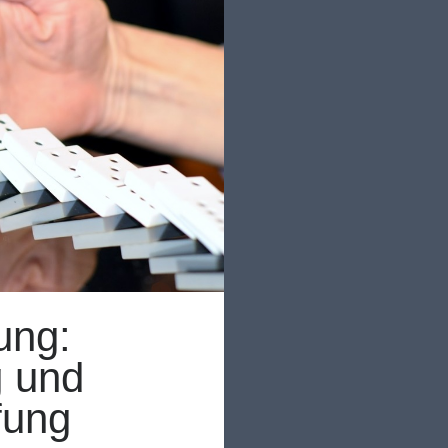
ung:
g und
fung