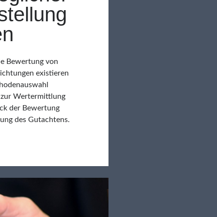
stellung
en
 die Bewertung von
ichtungen existieren
ethodenauswahl
 zur Wertermittlung
eck der Bewertung
dung des Gutachtens.
ngen
er